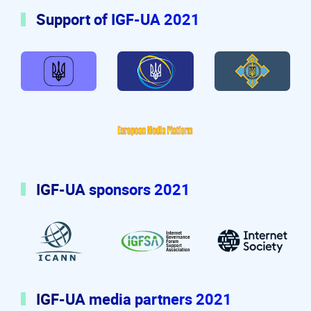
Support of IGF-UA 2021
Міністерство та Комітет цифрової транс
National Commission for
Nati
European Media Platfo
IGF-UA sponsors 2021
Internet Corporation for Assigned Names 
IGF Supporting Associa
Inte
IGF-UA media partners 2021